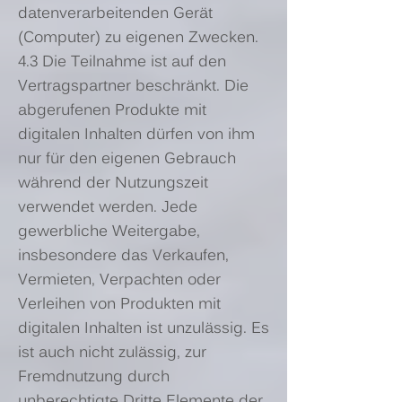
datenverarbeitenden Gerät
(Computer) zu eigenen Zwecken.
4.3 Die Teilnahme ist auf den
Vertragspartner beschränkt. Die
abgerufenen Produkte mit
digitalen Inhalten dürfen von ihm
nur für den eigenen Gebrauch
während der Nutzungszeit
verwendet werden. Jede
gewerbliche Weitergabe,
insbesondere das Verkaufen,
Vermieten, Verpachten oder
Verleihen von Produkten mit
digitalen Inhalten ist unzulässig. Es
ist auch nicht zulässig, zur
Fremdnutzung durch
unberechtigte Dritte Elemente der