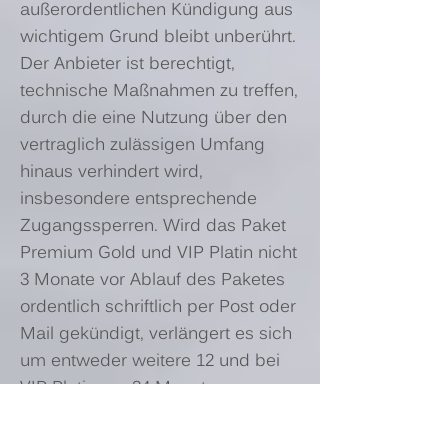
außerordentlichen Kündigung aus
wichtigem Grund bleibt unberührt.
Der Anbieter ist berechtigt,
technische Maßnahmen zu treffen,
durch die eine Nutzung über den
vertraglich zulässigen Umfang
hinaus verhindert wird,
insbesondere entsprechende
Zugangssperren. Wird das Paket
Premium Gold und VIP Platin nicht
3 Monate vor Ablauf des Paketes
ordentlich schriftlich per Post oder
Mail gekündigt, verlängert es sich
um entweder weitere 12 und bei
VIP Platin um 24 Monate.
4.5 Der Vertragspartner ist nicht
berechtigt Vorrichtungen,