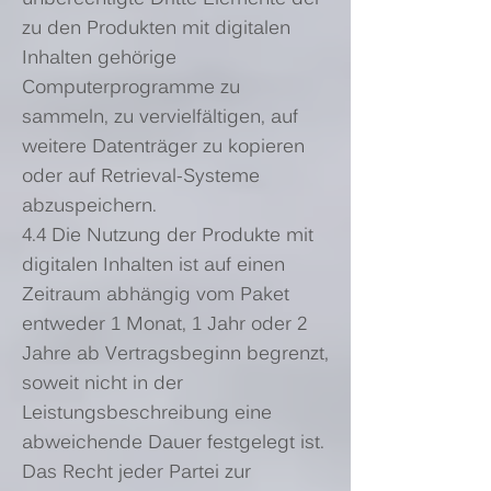
zu den Produkten mit digitalen
Inhalten gehörige
Computerprogramme zu
sammeln, zu vervielfältigen, auf
weitere Datenträger zu kopieren
oder auf Retrieval-Systeme
abzuspeichern.
4.4 Die Nutzung der Produkte mit
digitalen Inhalten ist auf einen
Zeitraum abhängig vom Paket
entweder 1 Monat, 1 Jahr oder 2
Jahre ab Vertragsbeginn begrenzt,
soweit nicht in der
Leistungsbeschreibung eine
abweichende Dauer festgelegt ist.
Das Recht jeder Partei zur