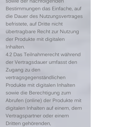
sowie der nachfolgenden
Bestimmungen das Einfache, auf
die Dauer des Nutzungsvertrages
befristete, auf Dritte nicht
übertragbare Recht zur Nutzung
der Produkte mit digitalen
Inhalten.
4.2 Das Teilnahmerecht während
der Vertragsdauer umfasst den
Zugang zu den
vertragsgegenständlichen
Produkte mit digitalen Inhalten
sowie die Berechtigung zum
Abrufen (online) der Produkte mit
digitalen Inhalten auf einem, dem
Vertragspartner oder einem
Dritten gehörenden,